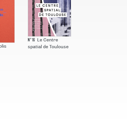
N°
16
Le Centre
lis
spatial de Toulouse
N°
1
ve de la
L’expérience du
nce
récit scientifique