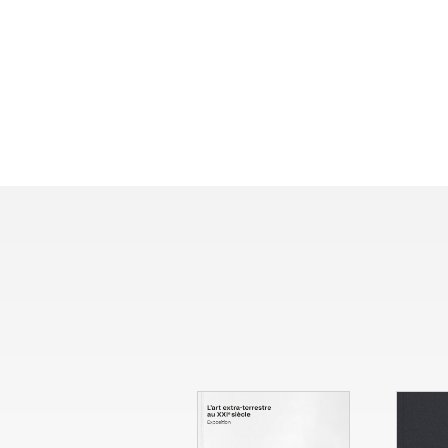
N°
9
N°
10
La 
Obsessions et
fascinations