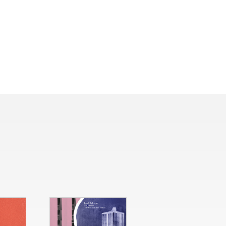
N°
6
La fabrique de la
t
mémoire