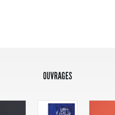
OUVRAGES
N°
8
Huis clos
différence
N°
7
Limites e
frontières