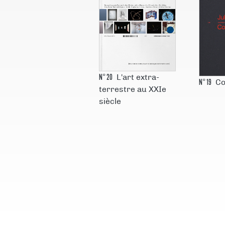
N°
20
L'art extra-
N°
19
Co
terrestre au XXIe
siècle
N°
4
Le
N°
5
L’Attraction
carnet
poétique