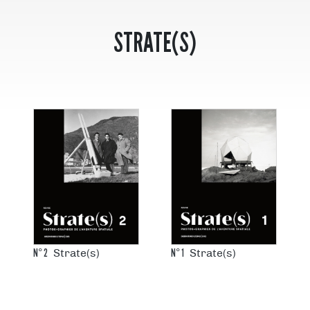
STRATE(S)
N°
13
Traces et
Espace, lieu
résidus
N°
12
ies
Robots,
cyborgs & au
compagnons
N°
2
N°
1
Strate(s)
Strate(s)