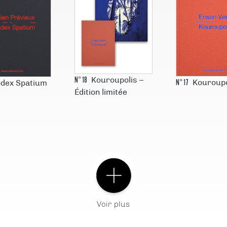
N°
18
Kouroupolis –
N°
17
Kouroupo
dex Spatium
Édition limitée
Voir plus
 choix du
N°
2
À l’épreu
N°
3
La pratique de
corresponda
l’enquête